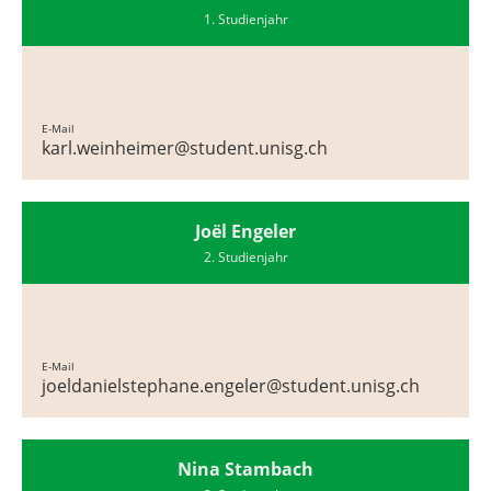
1. Studienjahr
E-Mail
karl.weinheimer@student.unisg.ch
Joël Engeler
2. Studienjahr
E-Mail
joeldanielstephane.engeler@student.unisg.ch
Nina Stambach