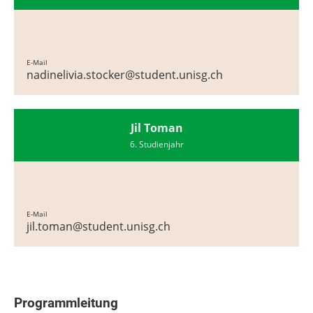
E-Mail
nadinelivia.stocker@student.unisg.ch
Jil Toman
6. Studienjahr
E-Mail
jil.toman@student.unisg.ch
Programmleitung